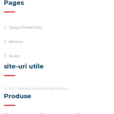
Pages
Despre PowerTool
Services
Acasa
site-uri utile
SEO Siteweb dezvoltat de Oska.ro
Produse