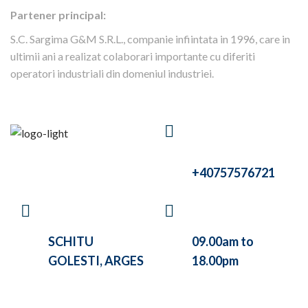
Partener principal:
S.C. Sargima G&M S.R.L., companie infiintata in 1996, care in
ultimii ani a realizat colaborari importante cu diferiti
operatori industriali din domeniul industriei.
HAVE A
QUESTIONS?
CALL US
+40757576721
VISIT OUR
WE ARE WORKING
COMPANY AT
BETWEEN
SCHITU
09.00am to
GOLESTI, ARGES
18.00pm