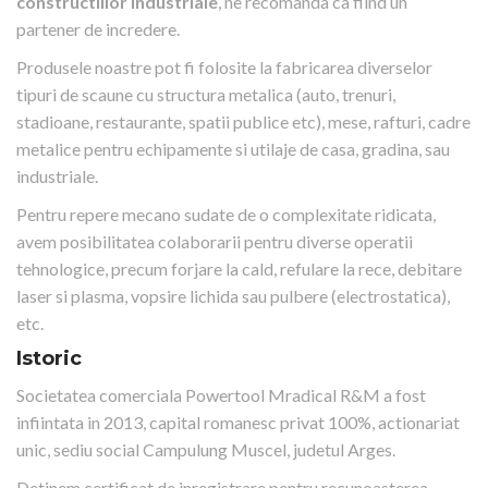
constructiilor industriale
, ne recomanda ca fiind un
partener de incredere.
Produsele noastre pot fi folosite la fabricarea diverselor
tipuri de scaune cu structura metalica (auto, trenuri,
stadioane, restaurante, spatii publice etc), mese, rafturi, cadre
metalice pentru echipamente si utilaje de casa, gradina, sau
industriale.
Pentru repere mecano sudate de o complexitate ridicata,
avem posibilitatea colaborarii pentru diverse operatii
tehnologice, precum forjare la cald, refulare la rece, debitare
laser si plasma, vopsire lichida sau pulbere (electrostatica),
etc.
Istoric
Societatea comerciala Powertool Mradical R&M a fost
infiintata in 2013, capital romanesc privat 100%, actionariat
unic, sediu social Campulung Muscel, judetul Arges.
Detinem certificat de inregistrare pentru recunoasterea