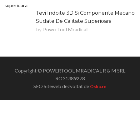
Tevi Indoite 3D Si Componente Mecano
Sudate De Calitate Superioara
by
PowerTool Mradical
Copyright © POWERTOOL MRADICAL R & M SRL
RO31389278
SEO Siteweb dezvoltat de
Oska.ro