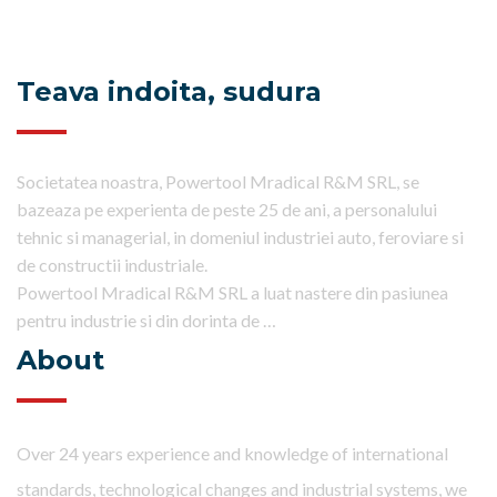
Teava indoita, sudura
Societatea noastra, Powertool Mradical R&M SRL, se
bazeaza pe experienta de peste 25 de ani, a personalului
tehnic si managerial, in domeniul industriei auto, feroviare si
de constructii industriale.
Powertool Mradical R&M SRL a luat nastere din pasiunea
pentru industrie si din dorinta de …
About
Over 24 years experience and knowledge of international
standards, technological changes and industrial systems, we