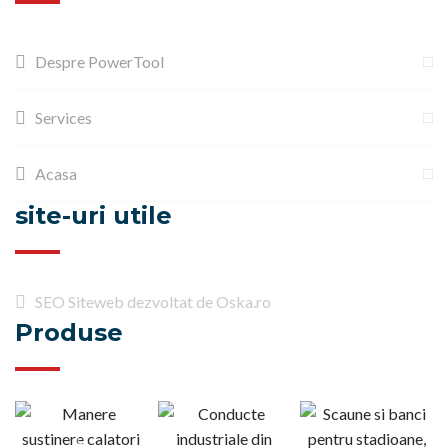
Despre PowerTool
Services
Acasa
site-uri utile
SEO Siteweb dezvoltat de Oska.ro
Produse