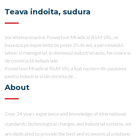
Teava indoita, sudura
Societatea noastra, Powertool Mradical R&M SRL, se
bazeaza pe experienta de peste 25 de ani, a personalului
tehnic si managerial, in domeniul industriei auto, feroviare si
de constructii industriale.
Powertool Mradical R&M SRL a luat nastere din pasiunea
pentru industrie si din dorinta de …
About
Over 24 years experience and knowledge of international
standards, technological changes and industrial systems, we
are dedicated to provide the best and economical solutions