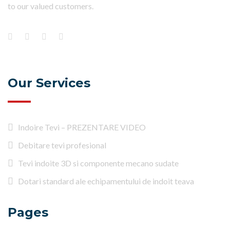
to our valued customers.
Our Services
Indoire Tevi – PREZENTARE VIDEO
Debitare tevi profesional
Tevi indoite 3D si componente mecano sudate
Dotari standard ale echipamentului de indoit teava
Pages