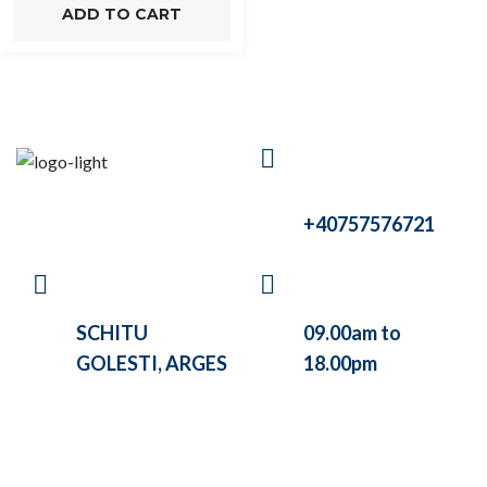
was:
is:
ADD TO CART
lei70.00.
lei50.00.
HAVE A
QUESTIONS?
CALL US
+40757576721
VISIT OUR
WE ARE WORKING
COMPANY AT
BETWEEN
SCHITU
09.00am to
GOLESTI, ARGES
18.00pm