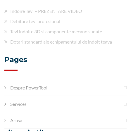
Indoire Tevi – PREZENTARE VIDEO
Debitare tevi profesional
Tevi indoite 3D si componente mecano sudate
Dotari standard ale echipamentului de indoit teava
Pages
Despre PowerTool
Services
Acasa