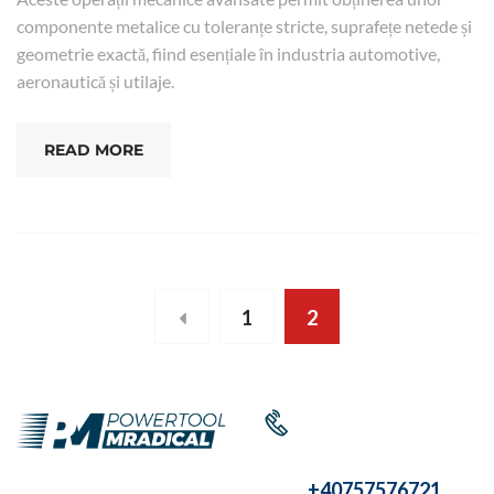
componente metalice cu toleranțe stricte, suprafețe netede și
geometrie exactă, fiind esențiale în industria automotive,
aeronautică și utilaje.
READ MORE
1
2
HAVE A
QUESTIONS? CALL
US
+40757576721