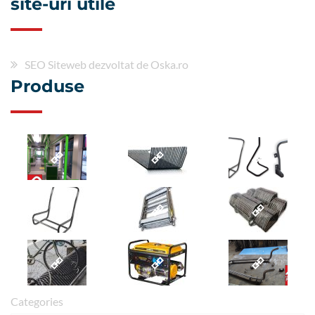
site-uri utile
SEO Siteweb dezvoltat de Oska.ro
Produse
Categories