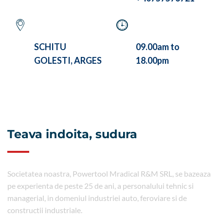
VISIT OUR
WE ARE WORKING
COMPANY AT
BETWEEN
SCHITU
09.00am to
GOLESTI, ARGES
18.00pm
Teava indoita, sudura
Societatea noastra, Powertool Mradical R&M SRL, se bazeaza
pe experienta de peste 25 de ani, a personalului tehnic si
managerial, in domeniul industriei auto, feroviare si de
constructii industriale.