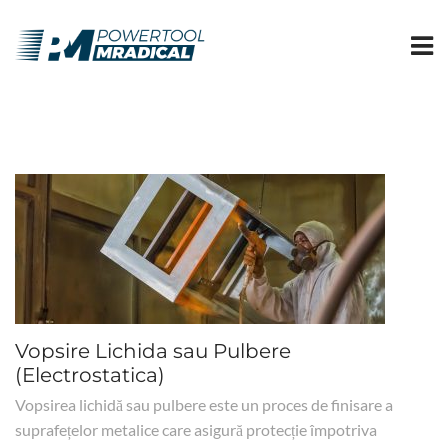
Vopsire Lichida sau Pulbere
(Electrostatica)
Vopsirea lichidă sau pulbere este un proces de finisare a
suprafețelor metalice care asigură protecție împotriva