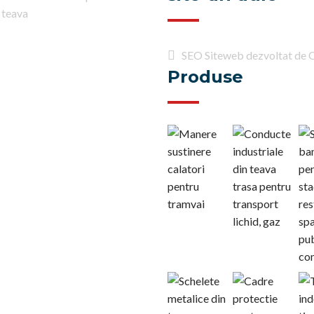
 teava
SEO Siteweb dezvoltat de 
Produse