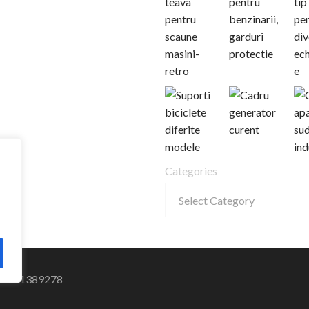
Categories
 RO31389278