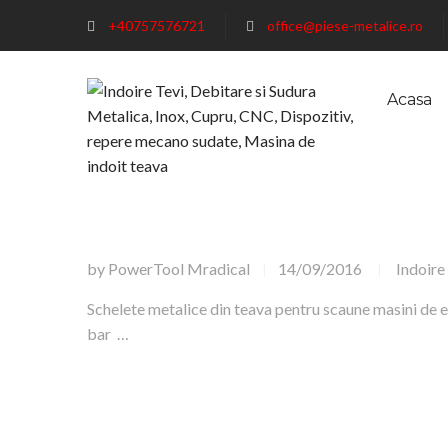
+40757576721
office@piese-metalice.ro
Acasa
by
PowerTool Mradical
14/09/2016
Indoire
|
|
Schelete metalice din teava pentru scaune masini de 
bar …