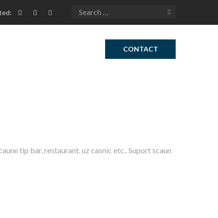
ted:
CONTACT
ne tip bar, restaurant, uz casnic etc.. Suport scaun