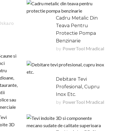
Cadru Metalic Din
Oska.ro
Teava Pentru
Protectie Pompa
Benzinarie
by
PowerTool Mradical
Debitare Tevi
Profesional, Cupru
Inox Etc.
by
PowerTool Mradical