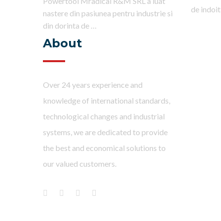
Powertool Mradical R&M SRL a luat
de indoit
nastere din pasiunea pentru industrie si
din dorinta de …
About
Over 24 years experience and
knowledge of international standards,
technological changes and industrial
systems, we are dedicated to provide
the best and economical solutions to
our valued customers.