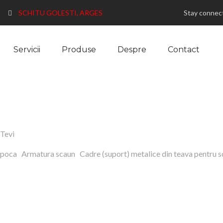
SCHITU GOLESTI, ARGES
Stay connec
Servicii
Produse
Despre
Contact
 Tevi
epoca Armatura scaun Cadre (suport) metalice din teava pentru scau