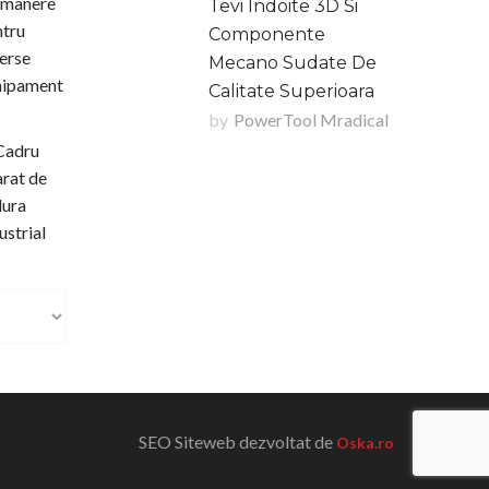
Tevi Indoite 3D Si
Componente
Mecano Sudate De
Calitate Superioara
by
PowerTool Mradical
SEO Siteweb dezvoltat de
Oska.ro