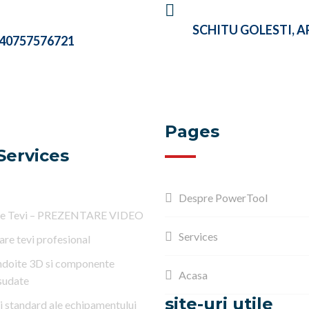
AVE A QUESTIONS? CALL
VISIT OUR COMPANY 
S
SCHITU GOLESTI, A
40757576721
Pages
Services
Despre PowerTool
re Tevi – PREZENTARE VIDEO
Services
are tevi profesional
indoite 3D si componente
Acasa
sudate
site-uri utile
i standard ale echipamentului