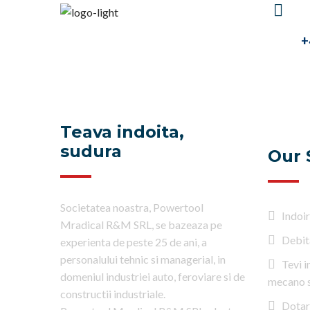
H
U
+
Teava indoita,
sudura
Our 
Societatea noastra, Powertool
Indoi
Mradical R&M SRL, se bazeaza pe
Debit
experienta de peste 25 de ani, a
personalului tehnic si managerial, in
Tevi 
domeniul industriei auto, feroviare si de
mecano 
constructii industriale.
Dotar