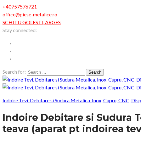
+40757576721
office@piese-metalice.ro
SCHITU GOLESTI, ARGES
Stay connected:
Search for:
Indoire Tevi, Debitare si Sudura Metalica, Inox, Cupru, CNC, Dis
Indoire Debitare si Sudura 
teava (aparat pt indoirea tev