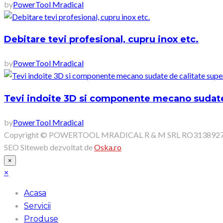
by
PowerTool Mradical
Debitare tevi profesional, cupru inox etc.
by
PowerTool Mradical
Tevi indoite 3D si componente mecano sudate 
by
PowerTool Mradical
Copyright © POWERTOOL MRADICAL R & M SRL RO313892
SEO Siteweb dezvoltat de
Oska.ro
×
×
Acasa
Servicii
Produse