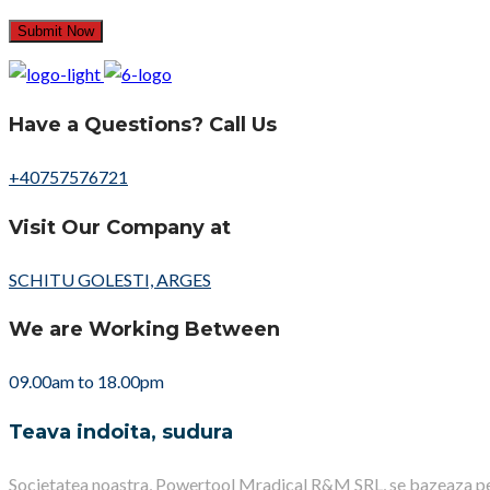
Have a Questions? Call Us
+40757576721
Visit Our Company at
SCHITU GOLESTI, ARGES
We are Working Between
09.00am to 18.00pm
Teava indoita, sudura
Societatea noastra, Powertool Mradical R&M SRL, se bazeaza pe expe