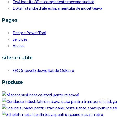
Tevi indoite 3D si componente mecano sudate
Dotari standard ale echipamentului de indoit teava
Pages
Despre PowerTool
Services
Acasa
site-uri utile
SEO Siteweb dezvoltat de Oska.ro
Produse